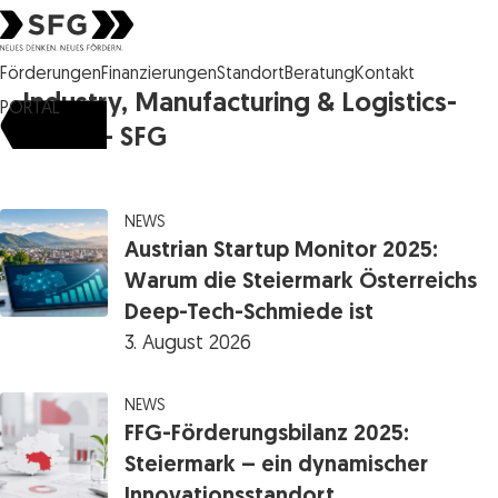
Steirische Wirtschaftsförderungsgesellschaft mbH SFG Logo
Förderungen
Finanzierungen
Standort
Beratung
Kontakt
Industry, Manufacturing & Logistics-
PORTAL
Archiv - SFG
NEWS
Austrian Startup Monitor 2025:
Warum die Steiermark Österreichs
Deep-Tech-Schmiede ist
3. August 2026
NEWS
FFG-Förderungsbilanz 2025:
Steiermark – ein dynamischer
Innovationsstandort