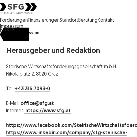
Steirische Wirtschaftsförderungsgesellschaft mbH SFG Logo
Förderungen
Finanzierungen
Standort
Beratung
Kontakt
Impressum
PORTAL
SFG
Impressum
Herausgeber und Redaktion
Steirische Wirtschaftsförderungsgesellschaft m.b.H.
Nikolaiplatz 2, 8020 Graz
Tel.
+43 316 7093-0
E-Mail:
office@sfg.at
Internet:
https://www.sfg.at
https://www.facebook.com/SteirischeWirtschaftsfoer
https://www.linkedin.com/company/sfg-steirische-