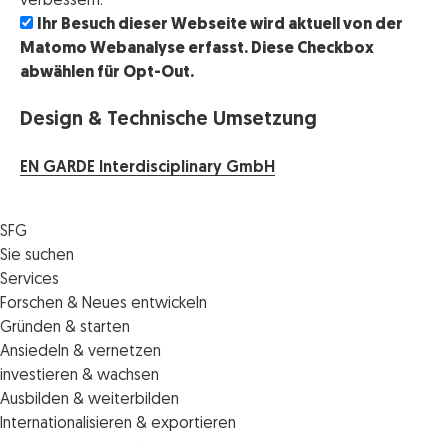
verbessern.
Ihr Besuch dieser Webseite wird aktuell von der
Matomo Webanalyse erfasst. Diese Checkbox
abwählen für Opt-Out.
Design & Technische Umsetzung
EN GARDE Interdisciplinary GmbH
SFG
Die SFG
Sie suchen
Jobs
Förderungen
Services
Medienservice
Finanzierungen
Veranstaltungen
Forschen & Neues entwickeln
Informiert bleiben
Standortentwicklung
News
Standortcoaching
Gründen & starten
Kontakt
Persönliche Beratung
IMPULS.ST
Terminbuchung Standortcoaching
Startupmark
Ansiedeln & vernetzen
Portal
Horizon Europe: EU-Förderungen für F&E
Startup Mission – Netzwerkreisen
Zukunftstag
investieren & wachsen
Unternehmen des Monats
Innovations­management
iCONTACT: Das InvestorInnennetzwerk der SFG
Steirische Cluster- und Netzwerkorganisationen
Veranstaltungen
Ausbilden & weiterbilden
Innovationspreis Steiermark
Veranstaltungen
Batterieindustrie
Förderungen & Finanzierungen
Weiterbildung und Kurse
Internationalisieren & exportieren