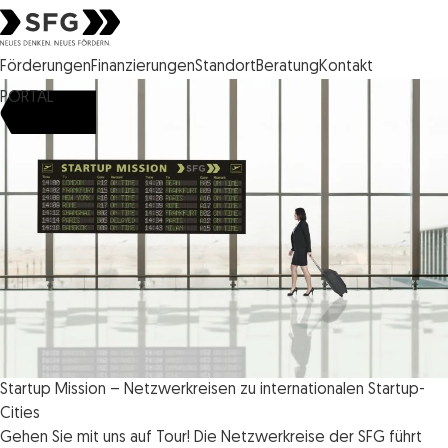
Steirische Wirtschaftsförderungsgesellschaft mbH SFG Logo
Förderungen
Finanzierungen
Standort
Beratung
Kontakt
PORTAL
Startup Mission – Netzwerkreisen zu internationalen Startup-
Cities
Gehen Sie mit uns auf Tour! Die Netzwerkreise der SFG führt