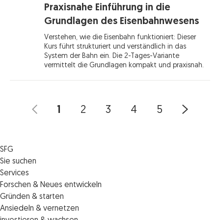
Praxisnahe Einführung in die
Grundlagen des Eisenbahnwesens
Verstehen, wie die Eisenbahn funktioniert: Dieser
Kurs führt strukturiert und verständlich in das
System der Bahn ein. Die 2-Tages-Variante
vermittelt die Grundlagen kompakt und praxisnah.
1
2
3
4
5
SFG
Die SFG
Sie suchen
Jobs
Förderungen
Services
Medienservice
Finanzierungen
Veranstaltungen
Forschen & Neues entwickeln
Informiert bleiben
Standortentwicklung
News
Standortcoaching
Gründen & starten
Kontakt
Persönliche Beratung
IMPULS.ST
Terminbuchung Standortcoaching
Startupmark
Ansiedeln & vernetzen