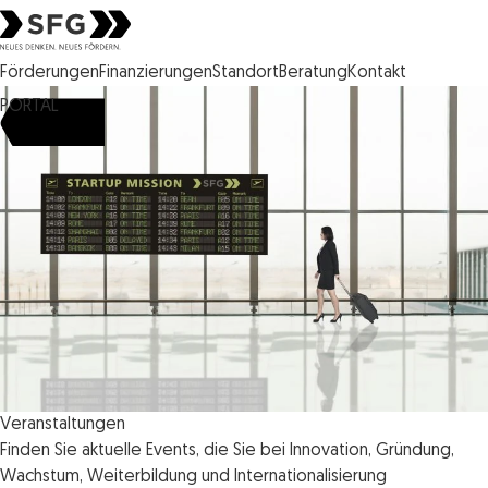
Steirische Wirtschaftsförderungsgesellschaft mbH SFG Logo
Förderungen
Finanzierungen
Standort
Beratung
Kontakt
PORTAL
Veranstaltungen
Finden Sie aktuelle Events, die Sie bei Innovation, Gründung,
Wachstum, Weiterbildung und Internationalisierung