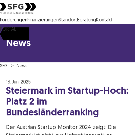
Steirische Wirtschaftsförderungsgesellschaft mbH SFG Logo
Förderungen
Finanzierungen
Standort
Beratung
Kontakt
PORTAL
News
SFG
News
13. Juni 2025
Steiermark im Startup-Hoch:
Platz 2 im
Bundesländerranking
Der Austrian Startup Monitor 2024 zeigt: Die