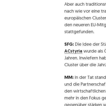
Aber auch traditions
nach wie vor eine tr
europäischen Clustero
den neueren EU-Mitgl
stattgefunden.
SFG:
Die Idee der St
ACstyria
wurde als Ö
Jahren. Inwiefern h
Cluster über die Jah
MM:
In der Tat stan
und die Partnerscha
den wirtschaftlichen
mehr in den Fokus g
gegenüber stärken w