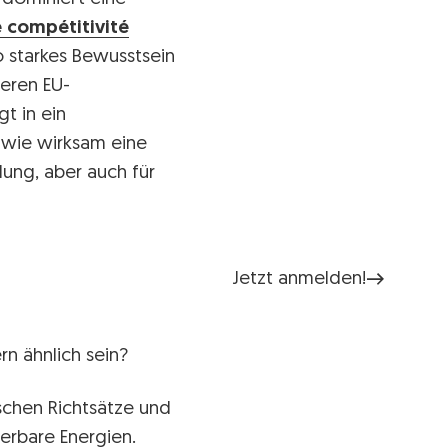
 compétitivité
o starkes Bewusstsein
deren EU-
t in ein
 wie wirksam eine
lung, aber auch für
Jetzt anmelden!
n ähnlich sein?
schen Richtsätze und
uerbare Energien.