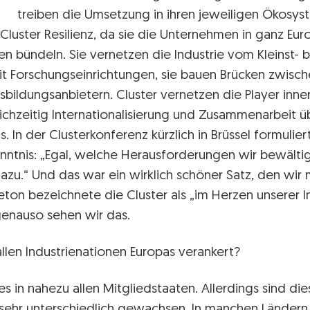
treiben die Umsetzung in ihren jeweiligen Ökosys
Cluster Resilienz, da sie die Unternehmen in ganz Eur
 bündeln. Sie vernetzen die Industrie vom Kleinst- b
 Forschungseinrichtungen, sie bauen Brücken zwisch
bildungsanbietern. Cluster vernetzen die Player inner
ichzeitig Internationalisierung und Zusammenarbeit ü
 In der Clusterkonferenz kürzlich in Brüssel formulier
kenntnis: „Egal, welche Herausforderungen wir bewälti
dazu.“ Und das war ein wirklich schöner Satz, den w
ton bezeichnete die Cluster als „im Herzen unserer In
genauso sehen wir das.
allen Industrienationen Europas verankert?
 es in nahezu allen Mitgliedstaaten. Allerdings sind die
 sehr unterschiedlich gewachsen. In manchen Ländern