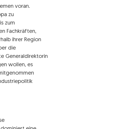
temen voran.
opa zu
is zum
en Fachkräften,
halb ihrer Region
ber die
te Generaldirektorin
gen wollen, es
ir mitgenommen
dustriepolitik
se
 dominiert eine