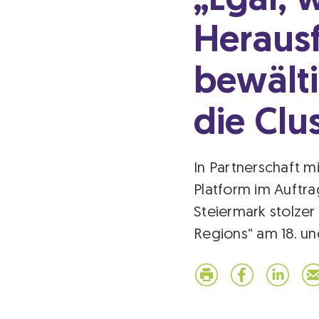
„Egal, 
Heraus
bewälti
die Clu
In Partnerschaft m
Platform im Auftra
Steiermark stolzer
Regions“ am 18. und