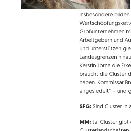
Insbesondere bilden 
Wertschöpfungsketten
Großunternehmen mit
Arbeitgebern und Aus
und unterstützen gle
Landesgrenzen hinaus.
Kerstin Jorna die Er
braucht die Cluster 
haben. Kommissar Bre
angesiedelt“ – und 
SFG:
Sind Cluster in 
MM:
Ja, Cluster gibt
Clusterlandschaften