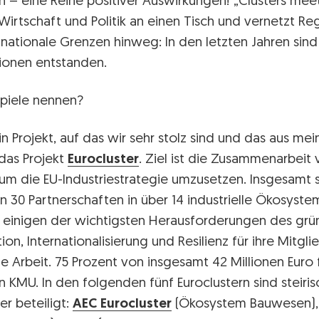
 – eine Reihe positiver Auswirkungen! „Clusters meet
 Wirtschaft und Politik an einen Tisch und vernetzt R
nationale Grenzen hinweg: In den letzten Jahren sind
ionen entstanden.
piele nennen?
in Projekt, auf das wir sehr stolz sind und das aus me
 das Projekt
Eurocluster
. Ziel ist die Zusammenarbeit
um die EU-Industriestrategie umzusetzen. Insgesamt 
in 30 Partnerschaften in über 14 industrielle Ökosyste
t einigen der wichtigsten Herausforderungen des grü
on, Internationalisierung und Resilienz für ihre Mitgli
e Arbeit. 75 Prozent von insgesamt 42 Millionen Euro
 an KMU. In den folgenden fünf Euroclustern sind steiri
er beteiligt:
AEC Eurocluster
(Ökosystem Bauwesen)