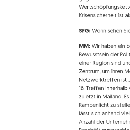
Wertschöpfungsketten
Krisensicherheit ist a
SFG:
Worin sehen Sie
MM:
Wir haben ein br
Bewusstsein der Polit
einer Region sind un
Zentrum, um ihren Me
Netzwerktreffen ist „
16. Treffen innerhal
zuletzt in Mailand. E
Rampenlicht zu stell
lässt sich anhand vi
Anzahl der Unterneh