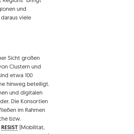
 Regions“ bringt
egionen und
 daraus viele
iner Sicht großen
 von Clustern und
sind etwa 100
me hinweg beteiligt.
nen und digitalen
eder. Die Konsortien
 fließen im Rahmen
sche bzw.
,
RESIST
(Mobilität,