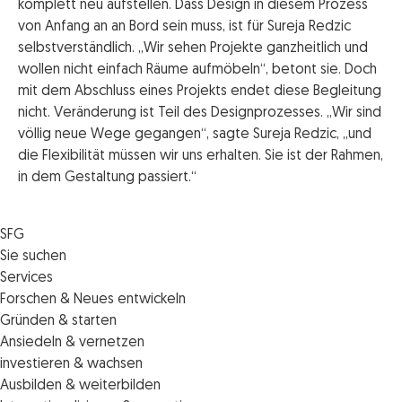
komplett neu aufstellen. Dass Design in diesem Prozess
von Anfang an an Bord sein muss, ist für Sureja Redzic
selbstverständlich. „Wir sehen Projekte ganzheitlich und
wollen nicht einfach Räume aufmöbeln“, betont sie. Doch
mit dem Abschluss eines Projekts endet diese Begleitung
nicht. Veränderung ist Teil des Designprozesses. „Wir sind
völlig neue Wege gegangen“, sagte Sureja Redzic, „und
die Flexibilität müssen wir uns erhalten. Sie ist der Rahmen,
in dem Gestaltung passiert.“
SFG
Die SFG
Sie suchen
Jobs
Förderungen
Services
Medienservice
Finanzierungen
Veranstaltungen
Forschen & Neues entwickeln
Informiert bleiben
Standortentwicklung
News
Standortcoaching
Gründen & starten
Kontakt
Persönliche Beratung
IMPULS.ST
Terminbuchung Standortcoaching
Startupmark
Ansiedeln & vernetzen
Portal
Horizon Europe: EU-Förderungen für F&E
Startup Mission – Netzwerkreisen
Zukunftstag
investieren & wachsen
Unternehmen des Monats
Innovations­management
iCONTACT: Das InvestorInnennetzwerk der SFG
Steirische Cluster- und Netzwerkorganisationen
Veranstaltungen
Ausbilden & weiterbilden