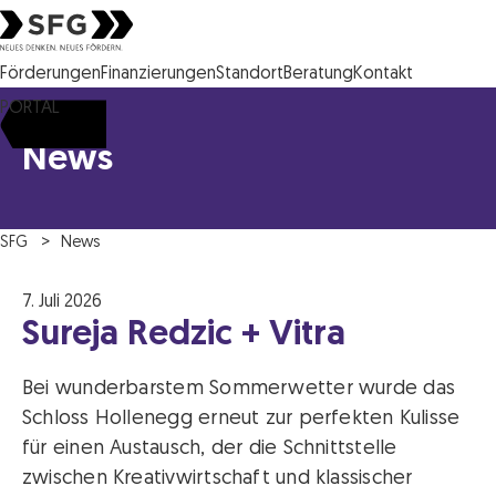
Steirische Wirtschaftsförderungsgesellschaft mbH SFG Logo
Förderungen
Finanzierungen
Standort
Beratung
Kontakt
PORTAL
News
SFG
News
7. Juli 2026
Sureja Redzic + Vitra
Bei wunderbarstem Sommerwetter wurde das
Schloss Hollenegg erneut zur perfekten Kulisse
für einen Austausch, der die Schnittstelle
zwischen Kreativwirtschaft und klassischer