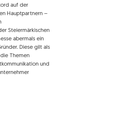
ord auf der
en Hauptpartnern –
n
der Steiermärkischen
esse abermals ein
ünder. Diese gilt als
m die Themen
rktkommunikation und
unternehmer