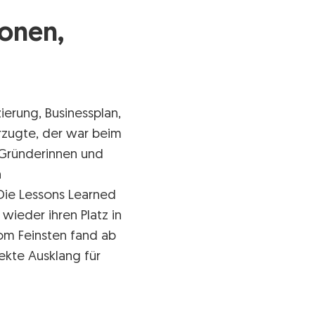
ionen,
erung, Businessplan,
rzugte, der war beim
 Gründerinnen und
n
Die Lessons Learned
ieder ihren Platz in
om Feinsten fand ab
ekte Ausklang für