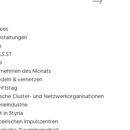
ices
nstaltungen
s
LS.ST
l
rnehmen des Monats
edeln & vernetzen
nftstag
rische Cluster- und Netzwerkorganisationen
rieindustrie
t in Styria
teirischen Impulszentren