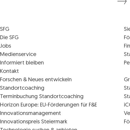
SFG
Si
Die SFG
Fö
Jobs
Fi
Medienservice
St
Informiert bleiben
Pe
Kontakt
Forschen & Neues entwickeln
Gr
Standortcoaching
St
Terminbuchung Standortcoaching
St
Horizon Europe: EU-Förderungen für F&E
iC
Innovations­management
Ve
Innovationspreis Steiermark
Fö