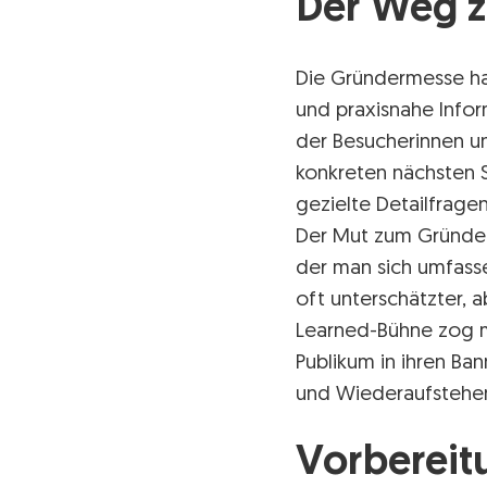
Der Weg z
Die Gründermesse ha
und praxisnahe Info
der Besucherinnen u
konkreten nächsten S
gezielte Detailfrage
Der Mut zum Gründen 
der man sich umfass
oft unterschätzter, 
Learned-Bühne zog m
Publikum in ihren Ba
und Wiederaufstehe
Vorbereit