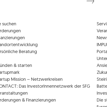
e suchen
Serv
rderungen
Vera
nanzierungen
New
andortentwicklung
IMPU
rsönliche Beratung
Porta
Unte
ünden & starten
Ansi
artupmark
Zuku
artup Mission – Netzwerkreisen
Stei
ONTACT: Das InvestorInnennetzwerk der SFG
Batte
ranstaltungen
Inves
rderungen & Finanzierungen
Die s