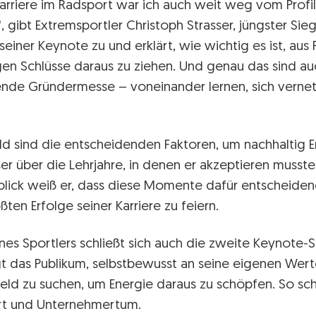
rriere im Radsport war ich auch weit weg vom Profil
, gibt Extremsportler Christoph Strasser, jüngster Si
seiner Keynote zu und erklärt, wie wichtig es ist, aus
igen Schlüsse daraus zu ziehen. Und genau das sind au
ndende Gründermesse – voneinander lernen, sich verne
 sind die entscheidenden Faktoren, um nachhaltig Er
er über die Lehrjahre, in denen er akzeptieren musste,
kblick weiß er, dass diese Momente dafür entscheide
ten Erfolge seiner Karriere zu feiern.
ines Sportlers schließt sich auch die zweite Keynote-
gt das Publikum, selbstbewusst an seine eigenen Wer
eld zu suchen, um Energie daraus zu schöpfen. So schl
rt und Unternehmertum.