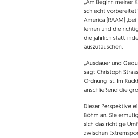
„Am Beginn meiner Ka
schlecht vorbereitet“
America (RAAM) ,bei 
lernen und die richt
die jährlich stattfi
auszutauschen.
„Ausdauer und Geduld
sagt Christoph Strass
Ordnung ist. Im Rüc
anschließend die größ
Dieser Perspektive e
Böhm an. Sie ermuti
sich das richtige Umf
zwischen Extremspo