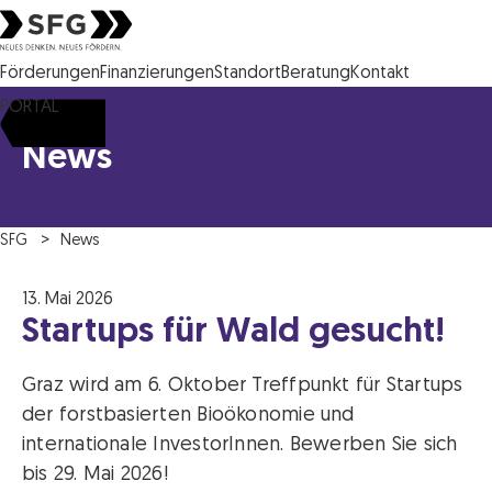
Steirische Wirtschaftsförderungsgesellschaft mbH SFG Logo
Förderungen
Finanzierungen
Standort
Beratung
Kontakt
PORTAL
News
SFG
News
13. Mai 2026
Startups für Wald gesucht!
Graz wird am 6. Oktober Treffpunkt für Startups
der forstbasierten Bioökonomie und
internationale InvestorInnen. Bewerben Sie sich
bis 29. Mai 2026!