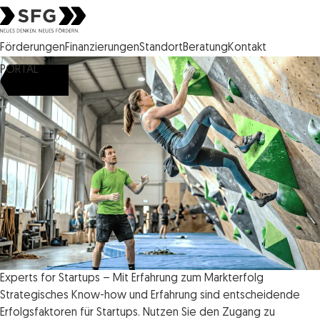
Steirische Wirtschaftsförderungsgesellschaft mbH SFG Logo
Förderungen
Finanzierungen
Standort
Beratung
Kontakt
PORTAL
Experts for Startups – Mit Erfahrung zum Markterfolg
Strategisches Know-how und Erfahrung sind entscheidende
Erfolgsfaktoren für Startups. Nutzen Sie den Zugang zu