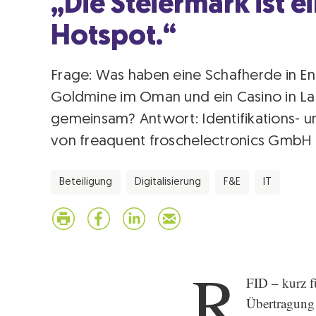
„Die Steiermark ist e
Hotspot.“
Frage: Was haben eine Schafherde in En
Goldmine im Oman und ein Casino in L
gemeinsam? Antwort: Identifikations- 
von freaquent froschelectronics GmbH 
Beteiligung
Digitalisierung
F&E
IT
R
FID – kurz f
Übertragung 