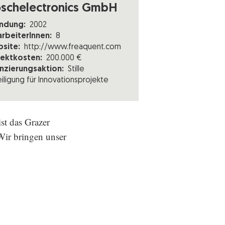
oschelectronics GmbH
ndung:
2002
arbeiterInnen:
8
site:
http://www.freaquent.com
jektkosten:
200.000 €
anzierungsaktion:
Stille
iligung für Innovationsprojekte
st das Grazer
Wir bringen unser