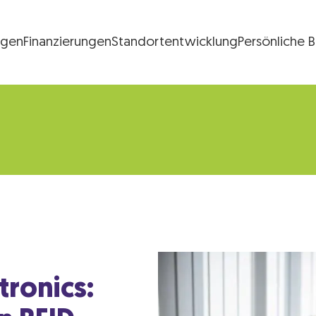
ngen
Finanzierungen
Standortentwicklung
Persönliche 
FG Logo
tronics: