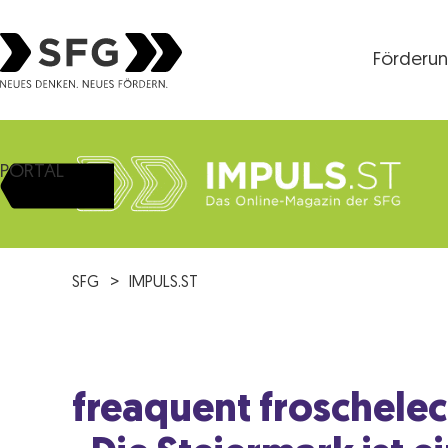
Förderu
Steirische Wirtschaftsförderungsgesellschaft mbH S
PORTAL
SFG
IMPULS.ST
freaquent froschelec