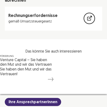
abrechnen
Rechnungserfordernisse
gemäß Umsatzsteuergesetz
Das könnte Sie auch interessieren
FÖRDERUNG
Venture Capital – Sie haben
den Mut und wir das Vertrauen
Sie haben den Mut und wir das
Vertrauen!
SFG
Ihre AnsprechpartnerInnen
Die SFG
Sie suchen
Alexandra Fleischhacker