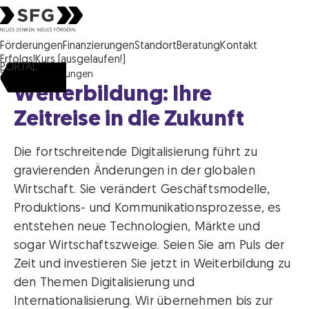
Steirische Wirtschaftsförderungsgesellschaft mbH SFG Logo
Förderungen
Finanzierungen
Standort
Beratung
Kontakt
Erfolgs!Kurs (ausgelaufen!)
PORTAL
SFG
Förderungen
Weiterbildung: Ihre
Zeitreise in die Zukunft
Die fortschreitende Digitalisierung führt zu
gravierenden Änderungen in der globalen
Wirtschaft. Sie verändert Geschäftsmodelle,
Produktions- und Kommunikationsprozesse, es
entstehen neue Technologien, Märkte und
sogar Wirtschaftszweige. Seien Sie am Puls der
Zeit und investieren Sie jetzt in Weiterbildung zu
den Themen Digitalisierung und
Internationalisierung. Wir übernehmen bis zur