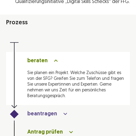
Qualifizierungsinitiative „Digital Skills Schecks“ der FFG.
Prozess
beraten
Sie planen ein Projekt. Welche Zuschüsse gibt es
von der SFG? Greifen Sie zum Telefon und fragen
Sie unsere Expertinnen und Experten. Gerne
nehmen wir uns Zeit für ein persönliches
Beratungsgespräch.
beantragen
Reichen Sie Ihren Antrag online über unser
Antrag prüfen
Förderungsportal ein!