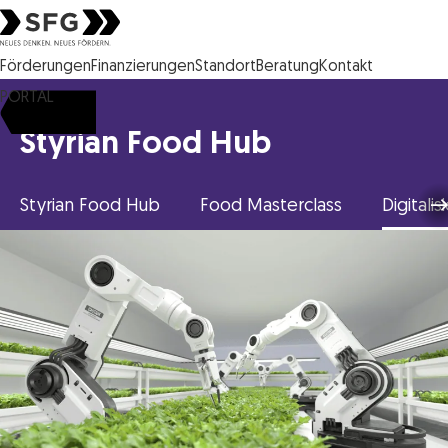
Steirische Wirtschaftsförderungsgesellschaft mbH SFG Logo
Förderungen
Finanzierungen
Standort
Beratung
Kontakt
PORTAL
Styrian Food Hub
Styrian Food Hub
Food Masterclass
Digitali