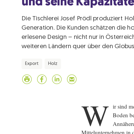
und seine Kapazität
Die Tischlerei Josef Prödl produziert Ho
Generation. Die Kunden schätzen die ho
erlesene Design – nicht nur in Österreic
weiteren Ländern quer über den Globus
Export
Holz
W
ir sind m
Boden bet
Annäheru
Mittelunternehmen in de