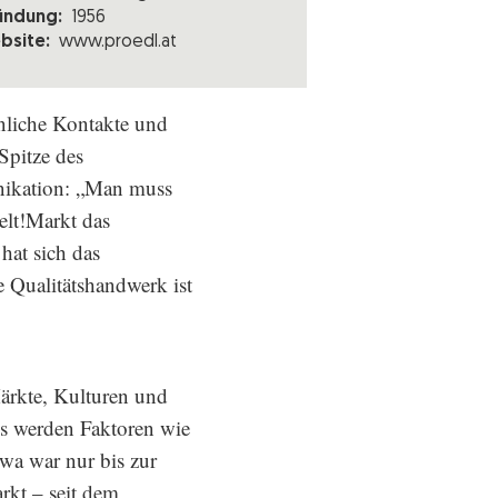
ündung:
1956
bsite:
www.proedl.at
önliche Kontakte und
 Spitze des
nikation: „Man muss
elt!Markt das
hat sich das
e Qualitätshandwerk ist
Märkte, Kulturen und
es werden Faktoren wie
wa war nur bis zur
rkt – seit dem