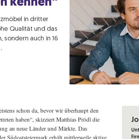
en kennen“
lzmöbel in dritter
he Qualität und das
h, sondern auch in 16
.
eistens schon da, bevor wir überhaupt den
reten haben“, skizziert Matthias Prödl die
Jo
ng an neue Länder und Märkte. Das
Un
r Südoststeiermark erhält mittlerweile aktive
Fir