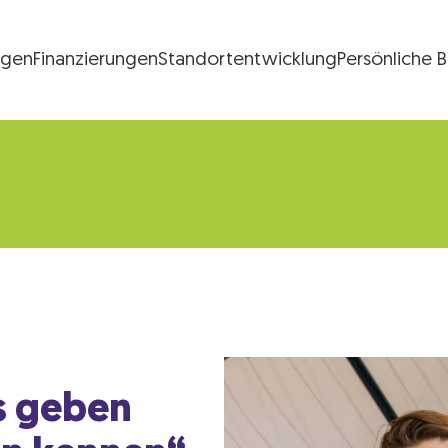
ngen
Finanzierungen
Standortentwicklung
Persönliche 
FG Logo
as geben