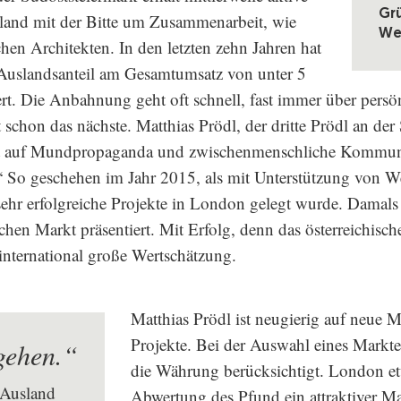
Gr
and mit der Bitte um Zusammenarbeit, wie
We
schen Architekten. In den letzten zehn Jahren hat
uslandsanteil am Gesamtumsatz von unter 5
ert. Die Anbahnung geht oft schnell, fast immer über pers
t schon das nächste. Matthias Prödl, der dritte Prödl an der
etzt auf Mundpropaganda und zwischenmenschliche Kommu
“ So geschehen im Jahr 2015, als mit Unterstützung von W
ehr erfolgreiche Projekte in London gelegt wurde. Damals 
hen Markt präsentiert. Mit Erfolg, denn das österreichisch
 international große Wertschätzung.
Matthias Prödl ist neugierig auf neue 
Projekte. Bei der Auswahl eines Markt
gehen.“
die Währung berücksichtigt. London et
 Ausland
Abwertung des Pfund ein attraktiver Ma