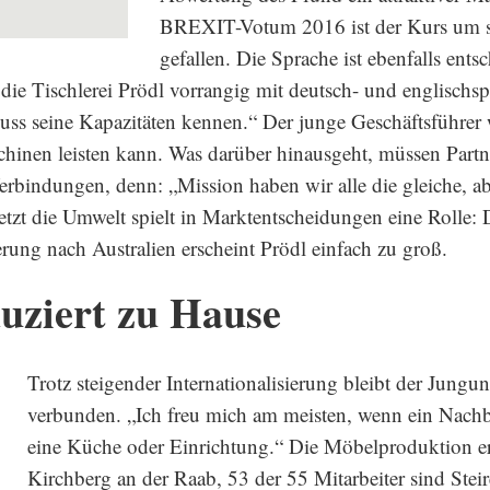
BREXIT-Votum 2016 ist der Kurs um sa
gefallen. Die Sprache ist ebenfalls ents
die Tischlerei Prödl vorrangig mit deutsch- und englischs
s seine Kapazitäten kennen.“ Der junge Geschäftsführer 
hinen leisten kann. Was darüber hinausgeht, müssen Partn
erbindungen, denn: „Mission haben wir alle die gleiche, abe
letzt die Umwelt spielt in Marktentscheidungen eine Rolle:
rung nach Australien erscheint Prödl einfach zu groß.
uziert zu Hause
Trotz steigender Internationalisierung bleibt der Jung
verbunden. „Ich freu mich am meisten, wenn ein Nachbar
eine Küche oder Einrichtung.“ Die Möbelproduktion er
Kirchberg an der Raab, 53 der 55 Mitarbeiter sind Stei