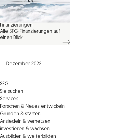
Finanzierungen
Alle SFG-Finanzierungen auf
einen Blick.
Dezember 2022
SFG
Die SFG
Sie suchen
Jobs
Förderungen
Services
Medienservice
Finanzierungen
Veranstaltungen
Forschen & Neues entwickeln
Informiert bleiben
Standortentwicklung
News
Standortcoaching
Gründen & starten
Kontakt
Persönliche Beratung
IMPULS.ST
Terminbuchung Standortcoaching
Startupmark
Ansiedeln & vernetzen
Portal
Horizon Europe: EU-Förderungen für F&E
Startup Mission – Netzwerkreisen
Zukunftstag
investieren & wachsen
Unternehmen des Monats
Innovations­management
iCONTACT: Das InvestorInnennetzwerk der SFG
Steirische Cluster- und Netzwerkorganisationen
Veranstaltungen
Ausbilden & weiterbilden