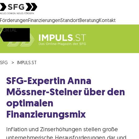
Steirische Wirtschaftsförderungsgesellschaft mbH SFG Logo
Förderungen
Finanzierungen
Standort
Beratung
Kontakt
PORTAL
SFG
IMPULS.ST
SFG-Expertin Anna
Mössner-Steiner über den
optimalen
Finanzierungsmix
Inflation und Zinserhöhungen stellen große
unternehmerische Herausforderungen dar und