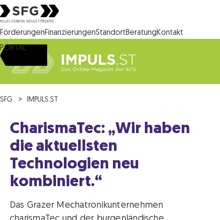
Steirische Wirtschaftsförderungsgesellschaft mbH SFG Logo
Förderungen
Finanzierungen
Standort
Beratung
Kontakt
PORTAL
SFG
IMPULS.ST
CharismaTec: „Wir haben
die aktuellsten
Technologien neu
kombiniert.“
Das Grazer Mechatronikunternehmen
charismaTec und der burgenländische