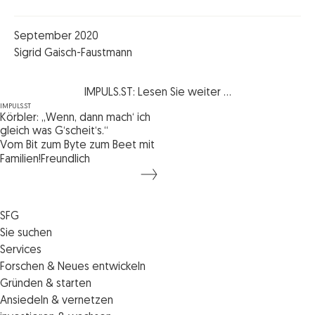
September 2020
Sigrid Gaisch-Faustmann
IMPULS.ST: Lesen Sie weiter ...
IMPULS.ST
Körbler: „Wenn, dann mach‘ ich
gleich was G‘scheit‘s.“
Vom Bit zum Byte zum Beet mit
Familien!Freundlich
SFG
Die SFG
Sie suchen
Jobs
Förderungen
Services
Medienservice
Finanzierungen
Veranstaltungen
Forschen & Neues entwickeln
Informiert bleiben
Standortentwicklung
News
Standortcoaching
Gründen & starten
Kontakt
Persönliche Beratung
IMPULS.ST
Terminbuchung Standortcoaching
Startupmark
Ansiedeln & vernetzen