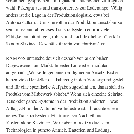
vereinfacht gesprochen – auf glattem Hallenboden zu Regalen,
wählt Paketgut aus und transportiert es zur Laderampe. Völlig
anders ist die Lage in der Produktionslogistik, etwa bei
Autoherstellern: „Um sinnvoll in der Produktion einsetzbar zu
sein, muss ein fahrerloses Transportsystem enorm viele
Fähigkeiten mitbringen, robust und hochflexibel sein“, erklärt
Sandra Slavinec, Geschäftsführerin von charismaTec.
RAMVoS
unterscheidet sich deshalb von allem bisher
Dagewesenen am Markt. In erster Linie ist er modular
aufgebaut. „Wir verfolgen einen völlig neuen Ansatz. Bisher
haben viele Hersteller das Fahrzeug in den Vordergrund gestellt
und für eine spezifische Aufgabe zugeschnitten, damit sich das
Produkt vom Mitbewerb abhebt.“ Wenn sich einzelne Schritte,
Teile oder ganze Systeme in der Produktion änderten – was
Alltag z.B. in der Automotive-Industrie ist – brauchte es ein
neues Transportsystem. Ein immenser Nachteil und
Kostenfaktor. Slavinec: „Wir haben nun die aktuellsten
Technologien in puncto Antrieb, Batterien und Ladung,