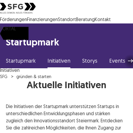
Steirische Wirtschaftsförderungsgesellschaft mbH SFG Logo
Förderungen
Finanzierungen
Standort
Beratung
Kontakt
PORTAL
Startupmark
Startupmark
Initiativen
Storys
Events
Initiativen
SFG
gründen & starten
Aktuelle Initiativen
Die Initiativen der Startupmark unterstützen Startups in
unterschiedlichen Entwicklungsphasen und stärken
zugleich den Innovationsstandort Steiermark. Entdecken
Sie die zahlreichen Möglichkeiten, die Ihnen Zugang zur