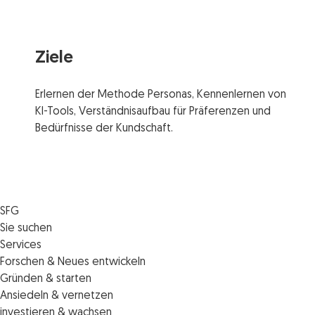
Ziele
Erlernen der Methode Personas, Kennenlernen von
KI-Tools, Verständnisaufbau für Präferenzen und
Bedürfnisse der Kundschaft.
SFG
Die SFG
Sie suchen
Jobs
Förderungen
Services
Medienservice
Finanzierungen
Veranstaltungen
Forschen & Neues entwickeln
Informiert bleiben
Standortentwicklung
News
Standortcoaching
Gründen & starten
Kontakt
Persönliche Beratung
IMPULS.ST
Terminbuchung Standortcoaching
Startupmark
Ansiedeln & vernetzen
Portal
Horizon Europe: EU-Förderungen für F&E
Startup Mission – Netzwerkreisen
Zukunftstag
investieren & wachsen