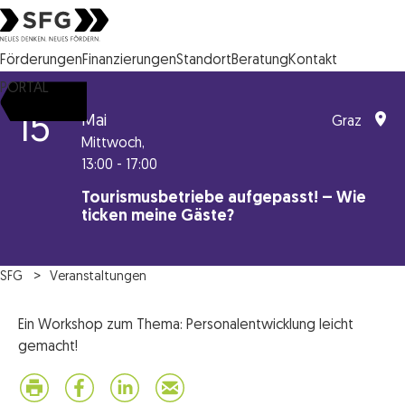
Steirische Wirtschaftsförderungsgesellschaft mbH SFG Logo
Förderungen
Finanzierungen
Standort
Beratung
Kontakt
PORTAL
15
Mai
Graz
Mittwoch,
13:00 - 17:00
Tourismusbetriebe aufgepasst! – Wie
ticken meine Gäste?
SFG
Veranstaltungen
Ein Workshop zum Thema: Personalentwicklung leicht
gemacht!