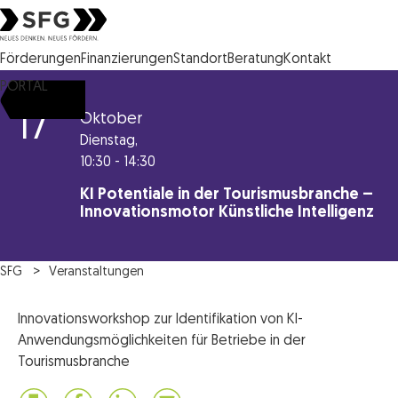
Steirische Wirtschaftsförderungsgesellschaft mbH SFG Logo
Förderungen
Finanzierungen
Standort
Beratung
Kontakt
PORTAL
17
Oktober
Dienstag,
10:30 - 14:30
KI Potentiale in der Tourismusbranche –
Innovationsmotor Künstliche Intelligenz
SFG
Veranstaltungen
Innovationsworkshop zur Identifikation von KI-
Anwendungsmöglichkeiten für Betriebe in der
Tourismusbranche