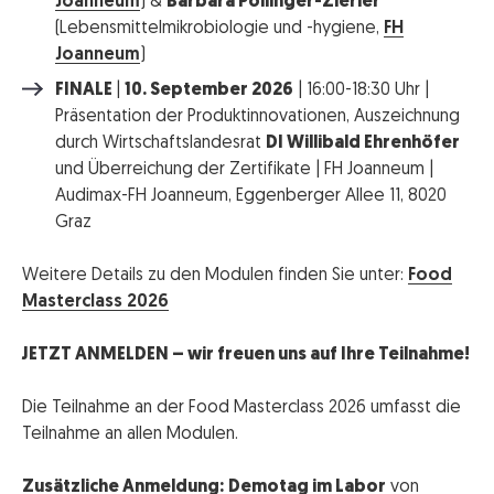
Joanneum
) &
Barbara Pöllinger-Zierler
(Lebensmittelmikrobiologie und -hygiene,
FH
Joanneum
)
FINALE
|
10. September 2026
| 16:00-18:30 Uhr |
Präsentation der Produktinnovationen, Auszeichnung
durch Wirtschaftslandesrat
DI Willibald Ehrenhöfer
und Überreichung der Zertifikate | FH Joanneum |
Audimax-FH Joanneum, Eggenberger Allee 11, 8020
Graz
Weitere Details zu den Modulen finden Sie unter:
Food
Masterclass 2026
JETZT ANMELDEN – wir freuen uns auf Ihre Teilnahme!
Die Teilnahme an der Food Masterclass 2026 umfasst die
Teilnahme an allen Modulen.
Zusätzliche Anmeldung:
Demotag im Labor
von