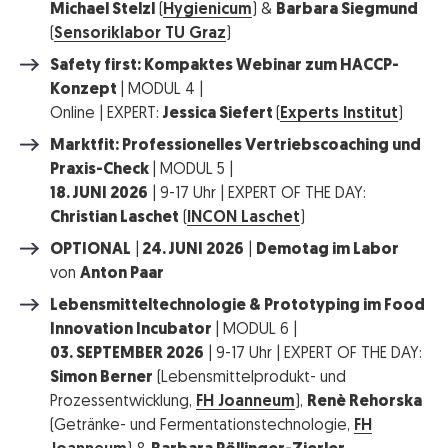
Michael Stelzl
(
Hygienicum
) &
Barbara Siegmund
(
Sensoriklabor TU Graz
)
Safety first: Kompaktes Webinar zum HACCP-
Konzept
| MODUL 4 |
Online | EXPERT:
Jessica Siefert
(
Experts Institut
)
Marktfit: Professionelles Vertriebscoaching und
Praxis-Check
| MODUL 5 |
18. JUNI 2026
| 9-17 Uhr | EXPERT OF THE DAY:
Christian Laschet
(
INCON Laschet
)
OPTIONAL
|
24. JUNI 2026
|
Demotag im Labor
von
Anton Paar
Lebensmitteltechnologie & Prototyping im Food
Innovation Incubator
| MODUL 6 |
03. SEPTEMBER 2026
| 9-17 Uhr | EXPERT OF THE DAY:
Simon Berner
(Lebensmittelprodukt- und
Prozessentwicklung,
FH Joanneum
),
Renè Rehorska
(Getränke- und Fermentationstechnologie,
FH