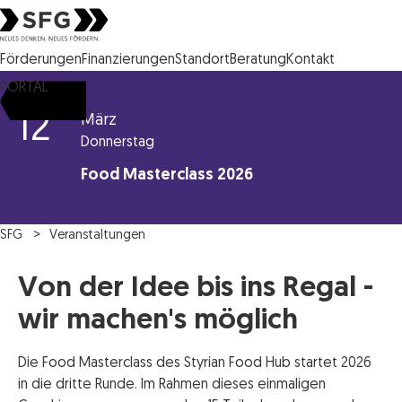
Steirische Wirtschaftsförderungsgesellschaft mbH SFG Logo
Förderungen
Finanzierungen
Standort
Beratung
Kontakt
PORTAL
12
März
Donnerstag
Food Masterclass 2026
SFG
Veranstaltungen
Von der Idee bis ins Regal -
wir machen's möglich
Die Food Masterclass des Styrian Food Hub startet 2026
in die dritte Runde. Im Rahmen dieses einmaligen