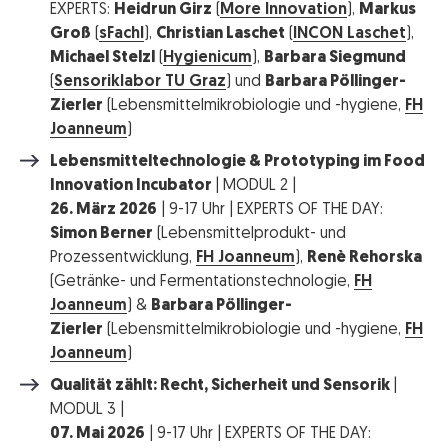
EXPERTS:
Heidrun Girz
(
More Innovation
),
Markus
Groß
(
sFachl
),
Christian Laschet
(
INCON Laschet
),
Michael Stelzl
(
Hygienicum
),
Barbara Siegmund
(
Sensoriklabor TU Graz
) und
Barbara Pöllinger-
Zierler
(Lebensmittelmikrobiologie und -hygiene,
FH
Joanneum
)
Lebensmitteltechnologie & Prototyping im Food
Innovation Incubator
| MODUL 2 |
26. März 2026
| 9-17 Uhr | EXPERTS OF THE DAY:
Simon Berner
(Lebensmittelprodukt- und
Prozessentwicklung,
FH Joanneum
),
Renè Rehorska
(Getränke- und Fermentationstechnologie,
FH
Joanneum
) &
Barbara Pöllinger-
Zierler
(Lebensmittelmikrobiologie und -hygiene,
FH
Joanneum
)
Qualität zählt: Recht, Sicherheit und Sensorik
|
MODUL 3 |
07. Mai 2026
| 9-17 Uhr | EXPERTS OF THE DAY: