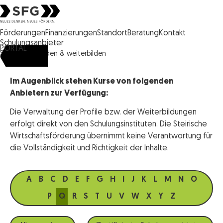
Steirische Wirtschaftsförderungsgesellschaft mbH SFG Logo
Förderungen
Finanzierungen
Standort
Beratung
Kontakt
Schulungsanbieter
PORTAL
SFG
ausbilden & weiterbilden
Im Augenblick stehen Kurse von folgenden
Anbietern zur Verfügung:
Die Verwaltung der Profile bzw. der Weiterbildungen
erfolgt direkt von den Schulungsinstituten. Die Steirische
Wirtschaftsförderung übernimmt keine Verantwortung für
die Vollständigkeit und Richtigkeit der Inhalte.
A
B
C
D
E
F
G
H
I
J
K
L
M
N
O
P
Q
R
S
T
U
V
W
X
Y
Z