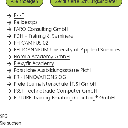
Alle anzeigen
Zertifizierte Schulungsanbieter
F-I-T
Fa. bestps
FARO Consulting GmbH
FDH - Training & Seminare
FH CAMPUS 02
FH JOANNEUM University of Applied Sciences
Fiorella Academy GmbH
Flexyfit Academy
Forstliche Ausbildungsstätte Pichl
FR - INNOVATIONS OG
Freie Journalistenschule (FJS) GmbH
FSSF Technotrade Computer GmbH
FUTURE Training Beratung Coaching® GmbH
SFG
Die SFG
Sie suchen