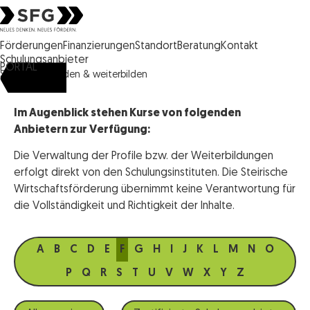
Steirische Wirtschaftsförderungsgesellschaft mbH SFG Logo
Förderungen
Finanzierungen
Standort
Beratung
Kontakt
Schulungsanbieter
PORTAL
SFG
ausbilden & weiterbilden
Im Augenblick stehen Kurse von folgenden
Anbietern zur Verfügung:
Die Verwaltung der Profile bzw. der Weiterbildungen
erfolgt direkt von den Schulungsinstituten. Die Steirische
Wirtschaftsförderung übernimmt keine Verantwortung für
die Vollständigkeit und Richtigkeit der Inhalte.
A
B
C
D
E
F
G
H
I
J
K
L
M
N
O
P
Q
R
S
T
U
V
W
X
Y
Z