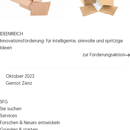
IDEEN!REICH
Innovationsförderung: für intelligente, sinnvolle und spritzige
Ideen
zur Förderungsaktion
Oktober 2023
Gernot Zenz
SFG
Die SFG
Sie suchen
Jobs
Förderungen
Services
Medienservice
Finanzierungen
Veranstaltungen
Forschen & Neues entwickeln
Informiert bleiben
Standortentwicklung
News
Standortcoaching
Gründen & starten