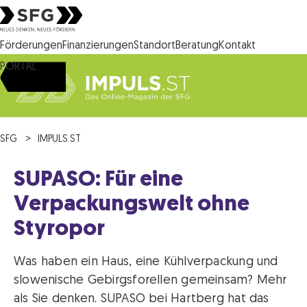
Steirische Wirtschaftsförderungsgesellschaft mbH SFG Logo
Förderungen
Finanzierungen
Standort
Beratung
Kontakt
PORTAL
SFG
IMPULS.ST
SUPASO: Für eine
Verpackungswelt ohne
Styropor
Was haben ein Haus, eine Kühlverpackung und
slowenische Gebirgsforellen gemeinsam? Mehr
als Sie denken. SUPASO bei Hartberg hat das