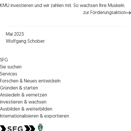
KMU investieren und wir zahlen mit. So wachsen Ihre Muskeln.
zur Förderungsaktion
Mai 2023
Wolfgang Schober
SFG
Die SFG
Sie suchen
Jobs
Förderungen
Services
Medienservice
Finanzierungen
Veranstaltungen
Forschen & Neues entwickeln
Informiert bleiben
Standortentwicklung
News
Standortcoaching
Gründen & starten
Kontakt
Persönliche Beratung
IMPULS.ST
Terminbuchung Standortcoaching
Startupmark
Ansiedeln & vernetzen
Portal
Horizon Europe: EU-Förderungen für F&E
Startup Mission – Netzwerkreisen
Zukunftstag
investieren & wachsen
Unternehmen des Monats
Innovations­management
iCONTACT: Das InvestorInnennetzwerk der SFG
Steirische Cluster- und Netzwerkorganisationen
Veranstaltungen
Ausbilden & weiterbilden
Innovationspreis Steiermark
Veranstaltungen
Batterieindustrie
Förderungen & Finanzierungen
Weiterbildung und Kurse
Internationalisieren & exportieren
Technologie suchen & anbieten
Förderungen & Finanzierungen
Invest in Styria
Veranstaltungen
Internationalisierungscenter Steiermark
Geistiges Eigentum schützen
Die steirischen Impulszentren
Förderungen & Finanzierungen
Veranstaltungen