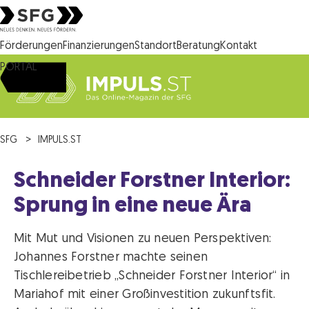
Steirische Wirtschaftsförderungsgesellschaft mbH SFG Logo
Förderungen
Finanzierungen
Standort
Beratung
Kontakt
PORTAL
SFG
IMPULS.ST
Schneider Forstner Interior:
Sprung in eine neue Ära
Mit Mut und Visionen zu neuen Perspektiven:
Johannes Forstner machte seinen
Tischlereibetrieb „Schneider Forstner Interior“ in
Mariahof mit einer Großinvestition zukunftsfit.