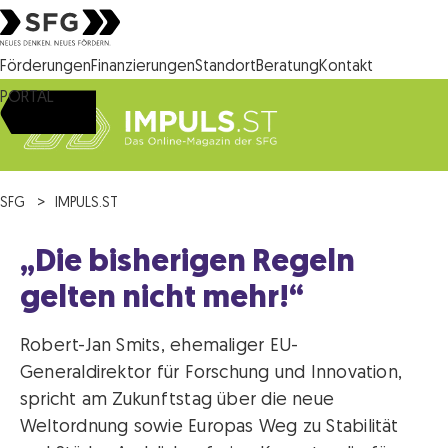
Steirische Wirtschaftsförderungsgesellschaft mbH SFG Logo
Förderungen
Finanzierungen
Standort
Beratung
Kontakt
PORTAL
SFG
IMPULS.ST
„Die bisherigen Regeln
gelten nicht mehr!“
Robert-Jan Smits, ehemaliger EU-
Generaldirektor für Forschung und Innovation,
spricht am Zukunftstag über die neue
Weltordnung sowie Europas Weg zu Stabilität