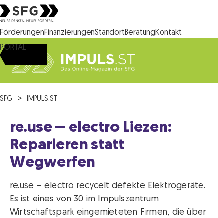
Steirische Wirtschaftsförderungsgesellschaft mbH SFG Logo
Förderungen
Finanzierungen
Standort
Beratung
Kontakt
PORTAL
SFG
IMPULS.ST
re.use – electro Liezen:
Reparieren statt
Wegwerfen
re.use – electro recycelt defekte Elektrogeräte.
Es ist eines von 30 im Impulszentrum
Wirtschaftspark eingemieteten Firmen, die über