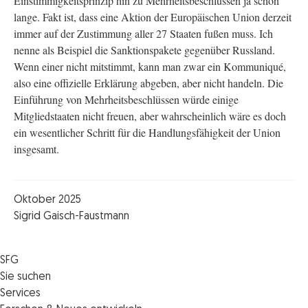
Einstimmigkeitsprinzip hin zu Mehrheitsbeschlüssen ja schon
lange. Fakt ist, dass eine Aktion der Europäischen Union derzeit
immer auf der Zustimmung aller 27 Staaten fußen muss. Ich
nenne als Beispiel die Sanktionspakete gegenüber Russland.
Wenn einer nicht mitstimmt, kann man zwar ein Kommuniqué,
also eine offizielle Erklärung abgeben, aber nicht handeln. Die
Einführung von Mehrheitsbeschlüssen würde einige
Mitgliedstaaten nicht freuen, aber wahrscheinlich wäre es doch
ein wesentlicher Schritt für die Handlungsfähigkeit der Union
insgesamt.
Oktober 2025
Sigrid Gaisch-Faustmann
SFG
Die SFG
Sie suchen
Jobs
Förderungen
Services