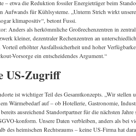
te – etwa die Reduktion fossiler Energieträger beim Stando
ten Aufwands für Kühlsysteme. „Unterm Strich wirkt unser
ogar klimapositiv“, betont Fussi.
or: Anders als herkömmliche Großrechenzentren in zentrali
rk kleiner, dezentraler Rechenzentren an unterschiedlich
 Vorteil erhöhter Ausfallssicherheit und hoher Verfügbarkei
ckout-Vorsorge ein entscheidendes Argument.“
e US-Zugriff
dorte ist wichtiger Teil des Gesamtkonzepts. „Wir stellen 
dem Wärmebedarf auf – ob Hotellerie, Gastronomie, Indus
ereits ausreichend Standortpartner für die nächsten Jahre s
GVO-konform. Unsere Daten verbleiben, anders als bei vi
lb des heimischen Rechtsraums – keine US-Firma hat darau