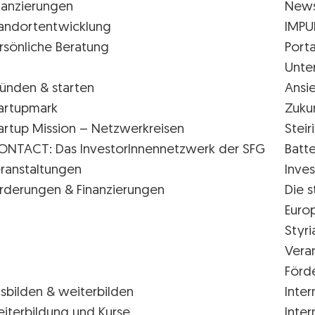
nanzierungen
New
andortentwicklung
IMPU
rsönliche Beratung
Porta
Unte
ünden & starten
Ansi
artupmark
Zuku
artup Mission – Netzwerkreisen
Stei
ONTACT: Das InvestorInnennetzwerk der SFG
Batte
ranstaltungen
Inves
rderungen & Finanzierungen
Die s
Euro
Styr
Vera
Förd
sbilden & weiterbilden
Inter
iterbildung und Kurse
Inter