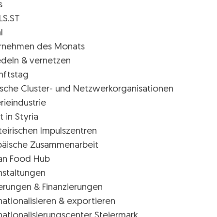
s
LS.ST
l
rnehmen des Monats
edeln & vernetzen
nftstag
rische Cluster- und Netzwerkorganisationen
rieindustrie
t in Styria
teirischen Impulszentren
päische Zusammenarbeit
ian Food Hub
nstaltungen
erungen & Finanzierungen
nationalisieren & exportieren
nationalisierungscenter Steiermark