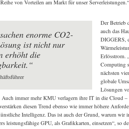
 Reihe von Vorteilen am Markt für unser Serverleistungen.
Der Betrieb 
auch das Hau
rsachen enorme CO2-
DIGGERS, d
sung ist nicht nur
Wärmeleistun
n erhöht die
Erlösstrom. 
gbarkeit.“
Computing st
nächsten vier
äftsführer
globale Umsa
Lösungen von
. Auch immer mehr KMU verlagern ihre IT in die Cloud –
erstärken diesen Trend ebenso wie immer höhere Anford
nstliche Intelligenz. Das ist auch der Grund, warum wir i
s leistungsfähige GPU, als Grafikkarten, einsetzen“, so de