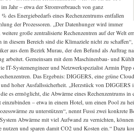
 im Jahr – etwa der Stromverbrauch von ganz
 % des Energiebedarfs eines Rechenzentrums entfallen
Kühlung der Prozessoren. „Der Datenhunger wird immer
weitere große zentralisierte Rechenzentren auf der Welt er
 in diesem Bereich sind die Klimaziele nicht zu schaffen“, 
iker aus dem Bezirk Murau, der den Befund als Auftrag na
ung arbeitet. Gemeinsam mit dem Maschinenbau- und Kühlte
ie IT-Systemengineer und Netzwerkspezialist Armin Pipp e
Rechenzentren. Das Ergebnis: DIGGERS, eine grüne Clou
 und hoher Ausfallssicherheit. „Herzstück von DIGGERS ist
die es ermöglicht, die Abwärme eines Rechenzentrums in 
t einzubinden – etwa in einem Hotel, um einen Pool zu he
rozesswärme zu unterstützen“, nennt Fussi zwei konkrete Bei
ystem Abwärme mit viel Aufwand zu vernichten, können 
 nutzen und sparen damit CO2 und Kosten ein.“ Dazu ko