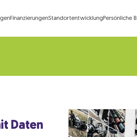
ngen
Finanzierungen
Standortentwicklung
Persönliche 
FG Logo
it Daten