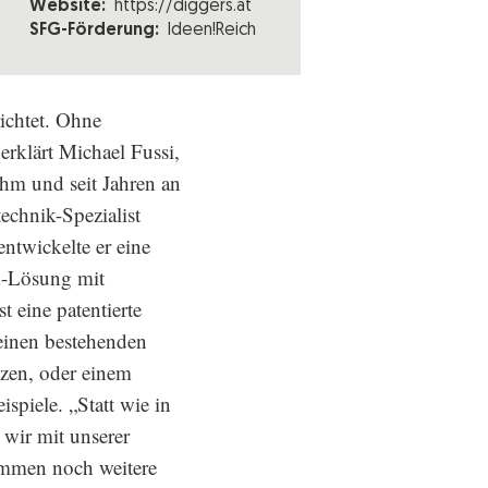
Website:
https://diggers.at
SFG-Förderung:
Ideen!Reich
richtet. Ohne
erklärt Michael Fussi,
hm und seit Jahren an
chnik-Spezialist
ntwickelte er eine
d-Lösung mit
 eine patentierte
einen bestehenden
izen, oder einem
spiele. „Statt wie in
wir mit unserer
mmen noch weitere