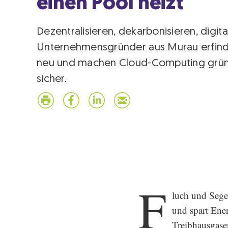
einen Pool heizt
Dezentralisieren, dekarbonisieren, digital
Unternehmensgründer aus Murau erfin
neu und machen Cloud-Computing grün,
sicher.
F
luch und Segen
und spart Ener
Treibhausgase