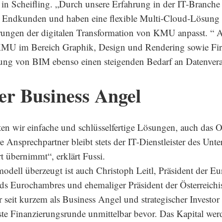
in Scheifling. „Durch unsere Erfahrung in der IT-Branche 
 Endkunden und haben eine flexible Multi-Cloud-Lösung e
rungen der digitalen Transformation von KMU anpasst. “ A
KMU im Bereich Graphik, Design und Rendering sowie Fi
ung von BIM ebenso einen steigenden Bedarf an Datenvera
er Business Angel
ten wir einfache und schlüsselfertige Lösungen, auch das 
e Ansprechpartner bleibt stets der IT-Dienstleister des Unt
t übernimmt“, erklärt Fussi.
dell überzeugt ist auch Christoph Leitl, Präsident der Eu
 Eurochambres und ehemaliger Präsident der Österreichi
 seit kurzem als Business Angel und strategischer Investor 
te Finanzierungsrunde unmittelbar bevor. Das Kapital werd