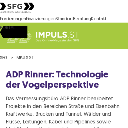
Steirische Wirtschaftsförderungsgesellschaft mbH SFG Logo
Förderungen
Finanzierungen
Standort
Beratung
Kontakt
PORTAL
SFG
IMPULS.ST
ADP Rinner: Technologie
der Vogelperspektive
Das Vermessungsbüro ADP Rinner bearbeitet
Projekte in den Bereichen Straße und Eisenbahn,
Kraftwerke, Brücken und Tunnel, Wälder und
Flüsse, Leitungen, Kabel und Pipelines sowie