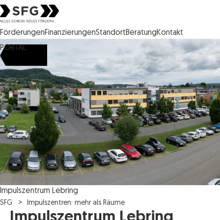
Steirische Wirtschaftsförderungsgesellschaft mbH SFG Logo
Förderungen
Finanzierungen
Standort
Beratung
Kontakt
PORTAL
Impulszentrum Lebring
SFG
Impulszentren: mehr als Räume
Impulszentrum Lebring