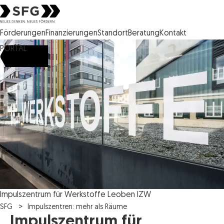
Steirische Wirtschaftsförderungsgesellschaft mbH SFG Logo
Förderungen
Finanzierungen
Standort
Beratung
Kontakt
PORTAL
Impulszentrum für Werkstoffe Leoben IZW
SFG
Impulszentren: mehr als Räume
Impulszentrum für