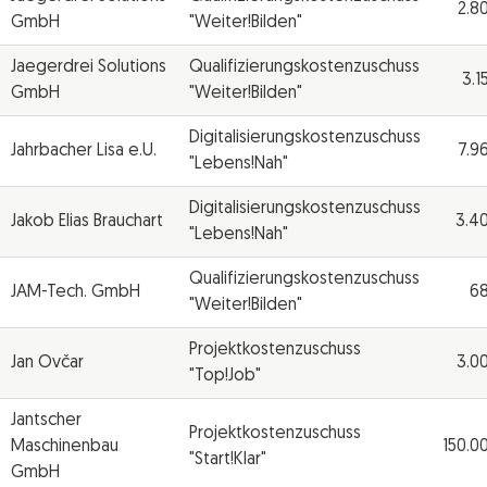
2.8
GmbH
"Weiter!Bilden"
Jaegerdrei Solutions
Qualifizierungskostenzuschuss
3.1
GmbH
"Weiter!Bilden"
Digitalisierungskostenzuschuss
Jahrbacher Lisa e.U.
7.9
"Lebens!Nah"
Digitalisierungskostenzuschuss
Jakob Elias Brauchart
3.4
"Lebens!Nah"
Qualifizierungskostenzuschuss
JAM-Tech. GmbH
68
"Weiter!Bilden"
Projektkostenzuschuss
Jan Ovčar
3.0
"Top!Job"
Jantscher
Projektkostenzuschuss
Maschinenbau
150.0
"Start!Klar"
GmbH