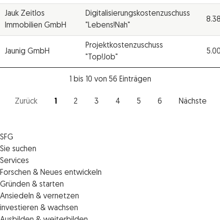
Jauk Zeitlos
Digitalisierungskostenzuschuss
8.3
Immobilien GmbH
"Lebens!Nah"
Projektkostenzuschuss
Jaunig GmbH
5.0
"Top!Job"
1 bis 10 von 56 Einträgen
Zurück
1
2
3
4
5
6
Nächste
SFG
Die SFG
Sie suchen
Jobs
Förderungen
Services
Medienservice
Finanzierungen
Veranstaltungen
Forschen & Neues entwickeln
Informiert bleiben
Standortentwicklung
News
Standortcoaching
Gründen & starten
Kontakt
Persönliche Beratung
IMPULS.ST
Terminbuchung Standortcoaching
Startupmark
Ansiedeln & vernetzen
Portal
Horizon Europe: EU-Förderungen für F&E
Startup Mission – Netzwerkreisen
Zukunftstag
investieren & wachsen