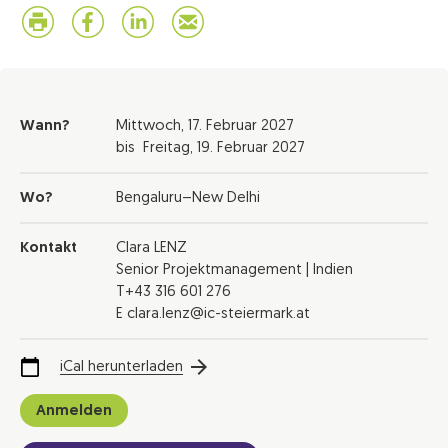
Wann?
Mittwoch,
17. Februar 2027
bis
Freitag,
19. Februar 2027
Wo?
Bengaluru–New Delhi
Kontakt
Clara LENZ
Senior Projektmanagement | Indien
T+43 316 601 276
E clara.lenz@ic-steiermark.at
iCal herunterladen
Anmelden