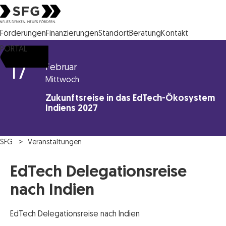
Steirische Wirtschaftsförderungsgesellschaft mbH SFG Logo
Förderungen
Finanzierungen
Standort
Beratung
Kontakt
PORTAL
17
Februar
Mittwoch
Zukunftsreise in das EdTech-Ökosystem
Indiens 2027
SFG
Veranstaltungen
EdTech Delegationsreise
nach Indien
EdTech Delegationsreise nach Indien