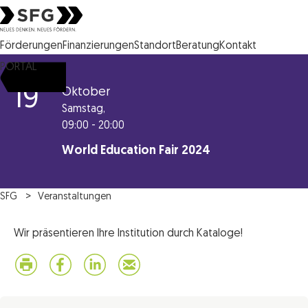
Steirische Wirtschaftsförderungsgesellschaft mbH SFG Logo
Förderungen
Finanzierungen
Standort
Beratung
Kontakt
PORTAL
19
Oktober
Samstag,
09:00 - 20:00
World Education Fair 2024
SFG
Veranstaltungen
Wir präsentieren Ihre Institution durch Kataloge!