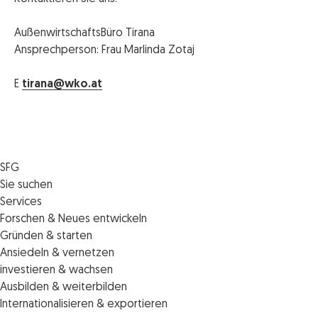
AußenwirtschaftsBüro Tirana
Ansprechperson: Frau Marlinda Zotaj
E
tirana@wko.at
SFG
Die SFG
Sie suchen
Jobs
Förderungen
Services
Medienservice
Finanzierungen
Veranstaltungen
Forschen & Neues entwickeln
Informiert bleiben
Standortentwicklung
News
Standortcoaching
Gründen & starten
Kontakt
Persönliche Beratung
IMPULS.ST
Terminbuchung Standortcoaching
Startupmark
Ansiedeln & vernetzen
Portal
Horizon Europe: EU-Förderungen für F&E
Startup Mission – Netzwerkreisen
Zukunftstag
investieren & wachsen
Unternehmen des Monats
Innovations­management
iCONTACT: Das InvestorInnennetzwerk der SFG
Steirische Cluster- und Netzwerkorganisationen
Veranstaltungen
Ausbilden & weiterbilden
Innovationspreis Steiermark
Veranstaltungen
Batterieindustrie
Förderungen & Finanzierungen
Weiterbildung und Kurse
Internationalisieren & exportieren