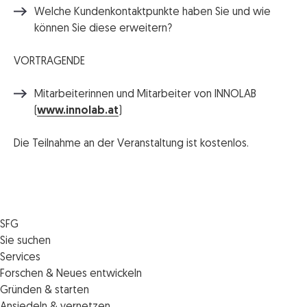
Welche Kundenkontaktpunkte haben Sie und wie
können Sie diese erweitern?
VORTRAGENDE
Mitarbeiterinnen und Mitarbeiter von INNOLAB
(
www.innolab.at
)
Die Teilnahme an der Veranstaltung ist kostenlos.
SFG
Die SFG
Sie suchen
Jobs
Förderungen
Services
Medienservice
Finanzierungen
Veranstaltungen
Forschen & Neues entwickeln
Informiert bleiben
Standortentwicklung
News
Standortcoaching
Gründen & starten