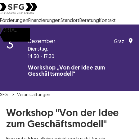
Steirische Wirtschaftsförderungsgesellschaft mbH SFG Logo
Förderungen
Finanzierungen
Standort
Beratung
Kontakt
PORTAL
3
Dezember
Graz
Dienstag,
14:30 - 17:30
Workshop „Von der Idee zum
Geschäftsmodell“
SFG
Veranstaltungen
Workshop "Von der Idee
zum Geschäftsmodell"