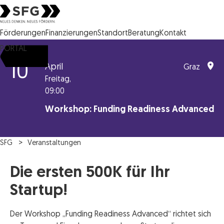
Steirische Wirtschaftsförderungsgesellschaft mbH SFG Logo
Förderungen
Finanzierungen
Standort
Beratung
Kontakt
PORTAL
10
April
Graz
Freitag,
09:00
Workshop: Funding Readiness Advanced
SFG
Veranstaltungen
Die ersten 500K für Ihr
Startup!
Der Workshop „Funding Readiness Advanced“ richtet sich