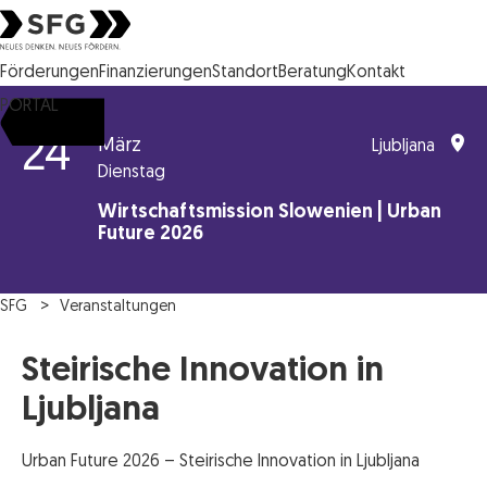
Steirische Wirtschaftsförderungsgesellschaft mbH SFG Logo
Förderungen
Finanzierungen
Standort
Beratung
Kontakt
PORTAL
24
März
Ljubljana
Dienstag
Wirtschaftsmission Slowenien | Urban
Future 2026
SFG
Veranstaltungen
Steirische Innovation in
Ljubljana
Urban Future 2026 – Steirische Innovation in Ljubljana