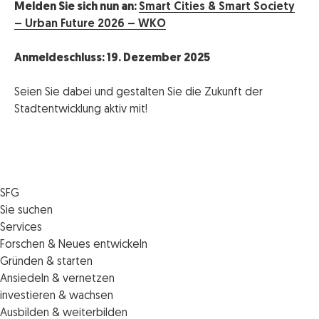
Melden Sie sich nun an:
Smart Cities & Smart Society
– Urban Future 2026 – WKO
Anmeldeschluss: 19. Dezember 2025
Seien Sie dabei und gestalten Sie die Zukunft der
Stadtentwicklung aktiv mit!
SFG
Die SFG
Sie suchen
Jobs
Förderungen
Services
Medienservice
Finanzierungen
Veranstaltungen
Forschen & Neues entwickeln
Informiert bleiben
Standortentwicklung
News
Standortcoaching
Gründen & starten
Kontakt
Persönliche Beratung
IMPULS.ST
Terminbuchung Standortcoaching
Startupmark
Ansiedeln & vernetzen
Portal
Horizon Europe: EU-Förderungen für F&E
Startup Mission – Netzwerkreisen
Zukunftstag
investieren & wachsen
Unternehmen des Monats
Innovations­management
iCONTACT: Das InvestorInnennetzwerk der SFG
Steirische Cluster- und Netzwerkorganisationen
Veranstaltungen
Ausbilden & weiterbilden