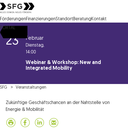
Steirische Wirtschaftsförderungsgesellschaft mbH SFG Logo
Förderungen
Finanzierungen
Standort
Beratung
Kontakt
PORTAL
23
Februar
Dienstag,
14:00
Webinar & Workshop: New and
Integrated Mobility
SFG
Veranstaltungen
Zukünftige Geschäftschancen an der Nahtstelle von
Energie & Mobilität