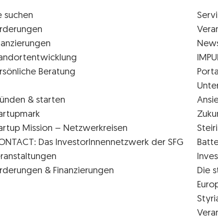
e suchen
Serv
rderungen
Vera
nanzierungen
New
andortentwicklung
IMPU
rsönliche Beratung
Porta
Unte
ünden & starten
Ansi
artupmark
Zuku
artup Mission – Netzwerkreisen
Stei
ONTACT: Das InvestorInnennetzwerk der SFG
Batte
ranstaltungen
Inves
rderungen & Finanzierungen
Die s
Euro
Styr
Vera