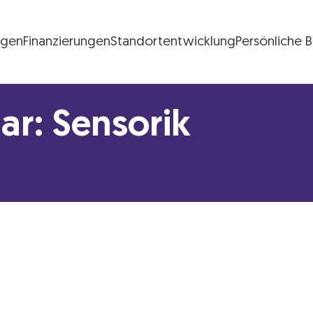
ngen
Finanzierungen
Standortentwicklung
Persönliche 
FG Logo
r: Sensorik