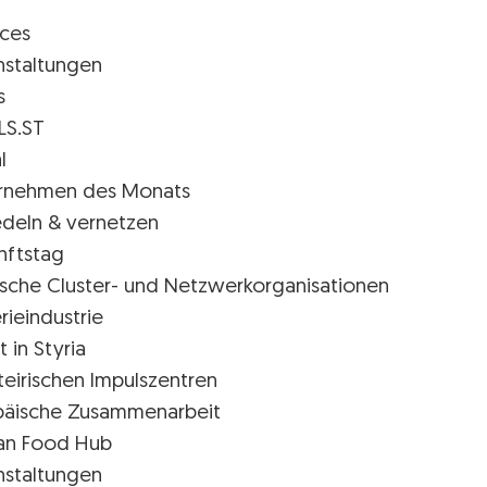
ices
nstaltungen
s
LS.ST
l
rnehmen des Monats
edeln & vernetzen
nftstag
rische Cluster- und Netzwerkorganisationen
rieindustrie
t in Styria
teirischen Impulszentren
päische Zusammenarbeit
ian Food Hub
nstaltungen