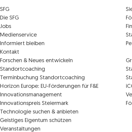
SFG
Si
Die SFG
Fö
Jobs
Fi
Medienservice
St
Informiert bleiben
Pe
Kontakt
Forschen & Neues entwickeln
Gr
Standortcoaching
St
Terminbuchung Standortcoaching
St
Horizon Europe: EU-Förderungen für F&E
iC
Innovations­management
Ve
Innovationspreis Steiermark
Fö
Technologie suchen & anbieten
Geistiges Eigentum schützen
Veranstaltungen