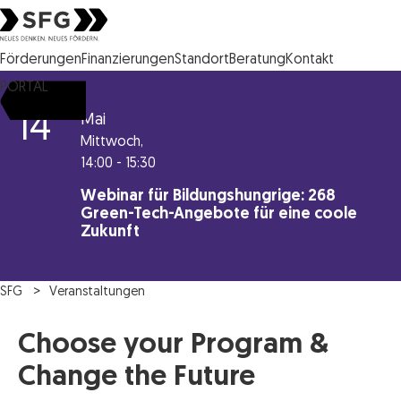
Steirische Wirtschaftsförderungsgesellschaft mbH SFG Logo
Förderungen
Finanzierungen
Standort
Beratung
Kontakt
PORTAL
14
Mai
Mittwoch,
14:00 - 15:30
Webinar für Bildungshungrige: 268
Green-Tech-Angebote für eine coole
Zukunft
SFG
Veranstaltungen
Choose your Program &
Change the Future