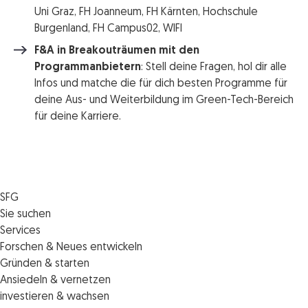
Uni Graz, FH Joanneum, FH Kärnten, Hochschule
Burgenland, FH Campus02, WIFI
F&A in Breakouträumen mit den
Programmanbietern
: Stell deine Fragen, hol dir alle
Infos und matche die für dich besten Programme für
deine Aus- und Weiterbildung im Green-Tech-Bereich
für deine Karriere.
SFG
Die SFG
Sie suchen
Jobs
Förderungen
Services
Medienservice
Finanzierungen
Veranstaltungen
Forschen & Neues entwickeln
Informiert bleiben
Standortentwicklung
News
Standortcoaching
Gründen & starten
Kontakt
Persönliche Beratung
IMPULS.ST
Terminbuchung Standortcoaching
Startupmark
Ansiedeln & vernetzen
Portal
Horizon Europe: EU-Förderungen für F&E
Startup Mission – Netzwerkreisen
Zukunftstag
investieren & wachsen