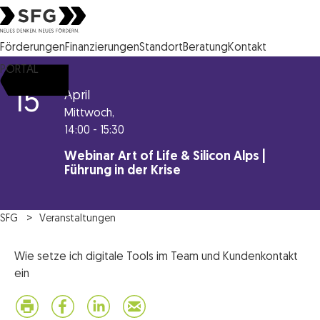
Steirische Wirtschaftsförderungsgesellschaft mbH SFG Logo
Förderungen
Finanzierungen
Standort
Beratung
Kontakt
PORTAL
15
April
Mittwoch,
14:00 - 15:30
Webinar Art of Life & Silicon Alps |
Führung in der Krise
SFG
Veranstaltungen
Wie setze ich digitale Tools im Team und Kundenkontakt
ein