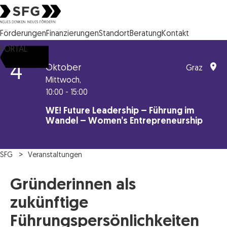
Steirische Wirtschaftsförderungsgesellschaft mbH SFG Logo
Förderungen
Finanzierungen
Standort
Beratung
Kontakt
PORTAL
4
Oktober
Graz
Mittwoch,
10:00 - 15:00
WE! Future Leadership – Führung im
Wandel – Women’s Entrepreneurship
SFG
Veranstaltungen
Gründerinnen als
zukünftige
Führungspersönlichkeiten