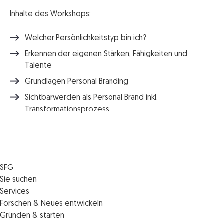
Inhalte des Workshops:
Welcher Persönlichkeitstyp bin ich?
Erkennen der eigenen Stärken, Fähigkeiten und
Talente
Grundlagen Personal Branding
Sichtbarwerden als Personal Brand inkl.
Transformationsprozess
SFG
Die SFG
Sie suchen
Jobs
Förderungen
Services
Medienservice
Finanzierungen
Veranstaltungen
Forschen & Neues entwickeln
Informiert bleiben
Standortentwicklung
News
Standortcoaching
Gründen & starten