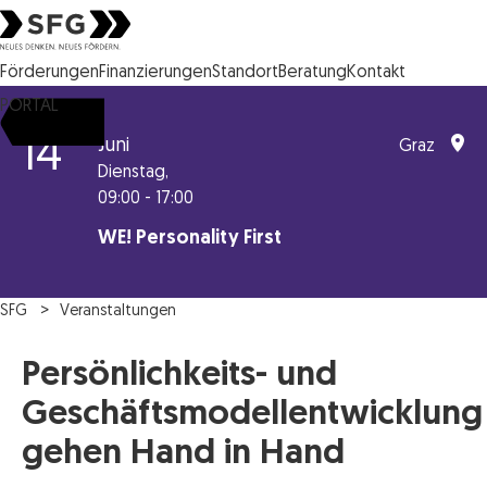
Steirische Wirtschaftsförderungsgesellschaft mbH SFG Logo
Förderungen
Finanzierungen
Standort
Beratung
Kontakt
PORTAL
14
Juni
Graz
Dienstag,
09:00 - 17:00
WE! Personality First
SFG
Veranstaltungen
Persönlichkeits- und
Geschäftsmodellentwicklung
gehen Hand in Hand