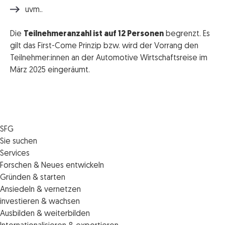
uvm..
Die
Teilnehmeranzahl ist auf 12 Personen
begrenzt. Es
gilt das First-Come Prinzip bzw. wird der Vorrang den
Teilnehmer:innen an der Automotive Wirtschaftsreise im
März 2025 eingeräumt.
SFG
Die SFG
Sie suchen
Jobs
Förderungen
Services
Medienservice
Finanzierungen
Veranstaltungen
Forschen & Neues entwickeln
Informiert bleiben
Standortentwicklung
News
Standortcoaching
Gründen & starten
Kontakt
Persönliche Beratung
IMPULS.ST
Terminbuchung Standortcoaching
Startupmark
Ansiedeln & vernetzen
Portal
Horizon Europe: EU-Förderungen für F&E
Startup Mission – Netzwerkreisen
Zukunftstag
investieren & wachsen
Unternehmen des Monats
Innovations­management
iCONTACT: Das InvestorInnennetzwerk der SFG
Steirische Cluster- und Netzwerkorganisationen
Veranstaltungen
Ausbilden & weiterbilden