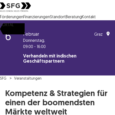
Steirische Wirtschaftsförderungsgesellschaft mbH SFG Logo
Förderungen
Finanzierungen
Standort
Beratung
Kontakt
PORTAL
6
Februar
Graz
Donnerstag,
09:00 - 16:00
Verhandeln mit indischen
Geschäftspartnern
SFG
Veranstaltungen
Kompetenz & Strategien für
einen der boomendsten
Märkte weltweit