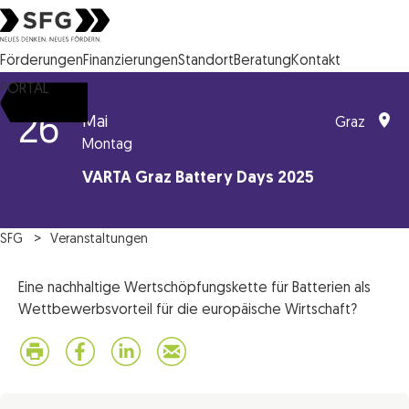
Steirische Wirtschaftsförderungsgesellschaft mbH SFG Logo
Förderungen
Finanzierungen
Standort
Beratung
Kontakt
PORTAL
26
Mai
Graz
Montag
VARTA Graz Battery Days 2025
SFG
Veranstaltungen
Eine nachhaltige Wertschöpfungskette für Batterien als
Wettbewerbsvorteil für die europäische Wirtschaft?