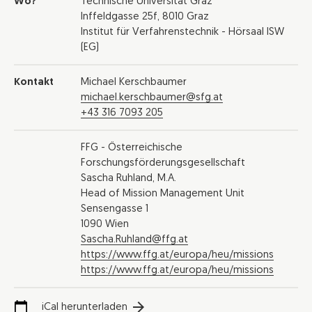
Wo?
Technische Universität Graz
Inffeldgasse 25f, 8010 Graz
Institut für Verfahrenstechnik - Hörsaal ISW
(EG)
Kontakt
Michael Kerschbaumer
michael.kerschbaumer@sfg.at
+43 316 7093 205
FFG - Österreichische
Forschungsförderungsgesellschaft
Sascha Ruhland, M.A.
Head of Mission Management Unit
Sensengasse 1
1090 Wien
Sascha.Ruhland@ffg.at
https://www.ffg.at/europa/heu/missions
https://www.ffg.at/europa/heu/missions
iCal herunterladen