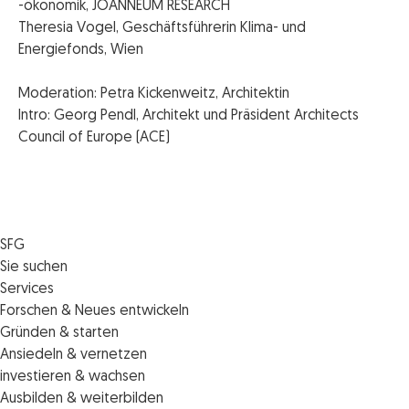
-ökonomik, JOANNEUM RESEARCH
Theresia Vogel, Geschäftsführerin Klima- und
Energiefonds, Wien
Moderation: Petra Kickenweitz, Architektin
Intro: Georg Pendl, Architekt und Präsident Architects
Council of Europe (ACE)
SFG
Die SFG
Sie suchen
Jobs
Förderungen
Services
Medienservice
Finanzierungen
Veranstaltungen
Forschen & Neues entwickeln
Informiert bleiben
Standortentwicklung
News
Standortcoaching
Gründen & starten
Kontakt
Persönliche Beratung
IMPULS.ST
Terminbuchung Standortcoaching
Startupmark
Ansiedeln & vernetzen
Portal
Horizon Europe: EU-Förderungen für F&E
Startup Mission – Netzwerkreisen
Zukunftstag
investieren & wachsen
Unternehmen des Monats
Innovations­management
iCONTACT: Das InvestorInnennetzwerk der SFG
Steirische Cluster- und Netzwerkorganisationen
Veranstaltungen
Ausbilden & weiterbilden