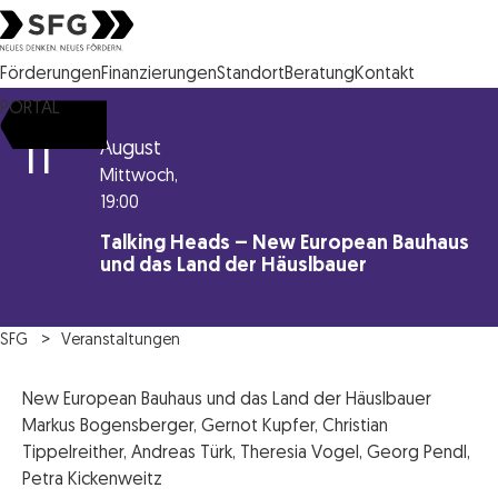
Steirische Wirtschaftsförderungsgesellschaft mbH SFG Logo
Förderungen
Finanzierungen
Standort
Beratung
Kontakt
PORTAL
11
August
Mittwoch,
19:00
Talking Heads – New European Bauhaus
und das Land der Häuslbauer
SFG
Veranstaltungen
New European Bauhaus und das Land der Häuslbauer
Markus Bogensberger, Gernot Kupfer, Christian
Tippelreither, Andreas Türk, Theresia Vogel, Georg Pendl,
Petra Kickenweitz