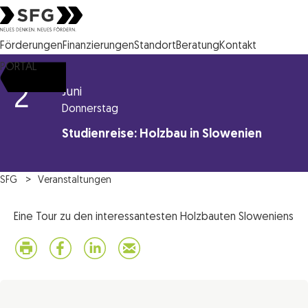
Steirische Wirtschaftsförderungsgesellschaft mbH SFG Logo
Förderungen
Finanzierungen
Standort
Beratung
Kontakt
PORTAL
2
Juni
Donnerstag
Studienreise: Holzbau in Slowenien
SFG
Veranstaltungen
Eine Tour zu den interessantesten Holzbauten Sloweniens