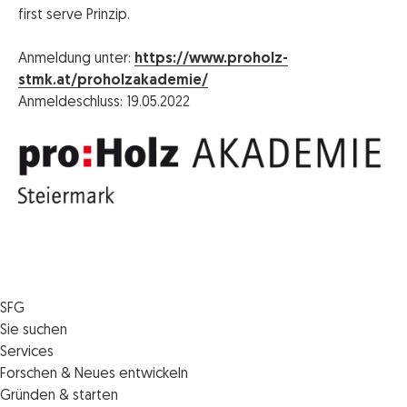
first serve Prinzip.
Anmeldung unter:
https://www.proholz-
stmk.at/proholzakademie/
Anmeldeschluss: 19.05.2022
SFG
Die SFG
Sie suchen
Jobs
Förderungen
Services
Medienservice
Finanzierungen
Veranstaltungen
Forschen & Neues entwickeln
Informiert bleiben
Standortentwicklung
News
Standortcoaching
Gründen & starten