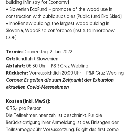
building (Ministry for Economy)
• Slovenian EcoFund – promote of the wood use in
construction with public subsidies (Public fund Eko Sklad)
• InnoRenew building, the largest wood bulding in
Slovenia, WoodRise conference (Institute Innorenew
COE)
Termin:
Donnerstag, 2. Juni 2022
Ort:
Rundfahrt Slowenien
Abfahrt:
06:30 Uhr – P&R Graz Webling
Rückkehr:
Vorraussichtlich 20:00 Uhr – P&R Graz Webling
Corona: Es gelten die zum Zeitpunkt der Exkursion
aktuellen Covid-Massnahmen
Kosten (inkl. MwSt):
€ 75,- pro Person
Die Teilnehmer:innenzahl ist beschränkt. Für die
Berücksichtigung Ihrer Anmeldung ist das Einlangen der
Teilnahmegebühr Voraussetzung. Es gilt das first come,