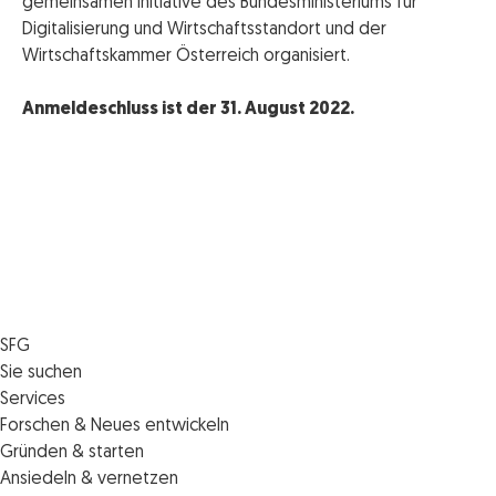
gemeinsamen Initiative des Bundesministeriums für
Digitalisierung und Wirtschaftsstandort und der
Wirtschaftskammer Österreich organisiert.
Anmeldeschluss ist der 31. August 2022.
SFG
Die SFG
Sie suchen
Jobs
Förderungen
Services
Medienservice
Finanzierungen
Veranstaltungen
Forschen & Neues entwickeln
Informiert bleiben
Standortentwicklung
News
Standortcoaching
Gründen & starten
Kontakt
Persönliche Beratung
IMPULS.ST
Terminbuchung Standortcoaching
Startupmark
Ansiedeln & vernetzen