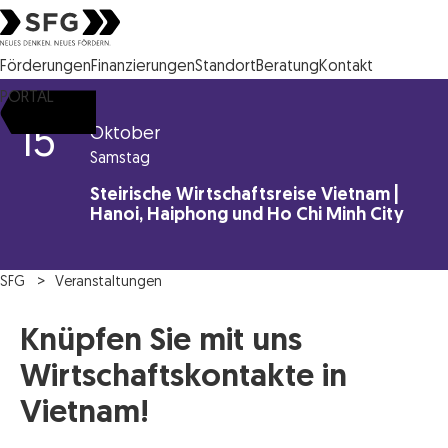
Steirische Wirtschaftsförderungsgesellschaft mbH SFG Logo
Förderungen
Finanzierungen
Standort
Beratung
Kontakt
PORTAL
15
Oktober
Samstag
Steirische Wirtschaftsreise Vietnam |
Hanoi, Haiphong und Ho Chi Minh City
SFG
Veranstaltungen
Knüpfen Sie mit uns
Wirtschaftskontakte in
Vietnam!