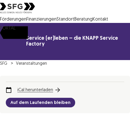
Steirische Wirtschaftsförderungsgesellschaft mbH SFG Logo
Förderungen
Finanzierungen
Standort
Beratung
Kontakt
PORTAL
Service (er)leben – die KNAPP Service
Factory
SFG
Veranstaltungen
iCal herunterladen
Auf dem Laufenden bleiben